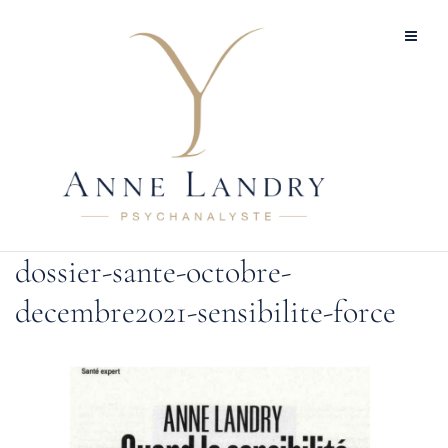
Aller
au
contenu
dossier-sante-octobre-
decembre2021-sensibilite-force